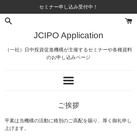
コ
セミナー申し込み受付中！
ン
テ
ン
JCIPO Application
ツ
に
ス
（一社）日中投資促進機構が主催するセミナーや各種資料
キ
のお申し込みページ
ッ
プ
す
メ
る
ニ
ュ
ご挨拶
ー
平素は当機構の活動に格別のご高配を賜り、厚く御礼申し
上げます。